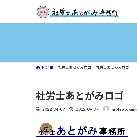
コ
ナ
ン
ビ
テ
ゲ
ン
ー
ツ
シ
へ
ョ
ス
ン
キ
に
ッ
移
HOME
社労士あとがみロゴ
社労士あとがみロゴ
プ
動
社労士あとがみロゴ
最
2022-04-07
2022-04-07
hiroki atogam
終
更
新
日