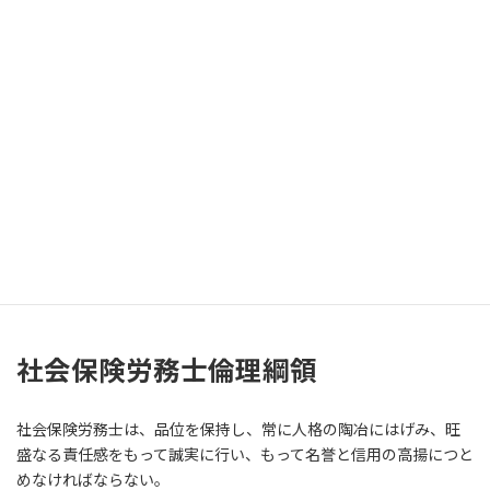
てのサービスは質的に高い水準のものでなければならない。
社員一人ひとりは個人として尊重され、その尊厳と価値が認
められ、安心して仕事に従事できなければならない。
社員の待遇は公正かつ適切でなければならず、働く環境は清
潔で、整理整頓され、かつ安全でなければならない。
社員の提案、苦情が自由にできる環境でなければならない。
我々は善き一市民として、地域社会及び地域の福祉に有益に
貢献し、適正な租税を負担しなければならない。
我々は地域社会の発展、健康の増進、教育の改善に寄与する
活動に参画しなければならない。
我々は常にプラスの意識を保持し、プラスに物事を考え、プ
ラスに自主的に行動しなければならない。
社会保険労務士倫理綱領
社会保険労務士は、品位を保持し、常に人格の陶冶にはげみ、旺
盛なる責任感をもって誠実に行い、もって名誉と信用の高揚につと
めなければならない。