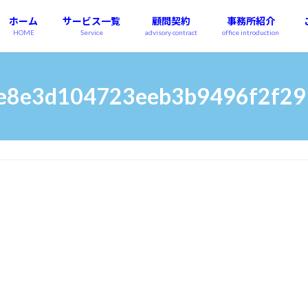
ホーム
サービス一覧
顧問契約
事務所紹介
HOME
Service
advisory contract
office introduction
e8e3d104723eeb3b9496f2f29