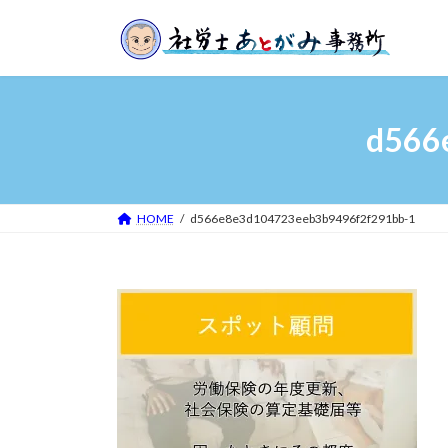
コ
ナ
ン
ビ
テ
ゲ
ン
ー
ツ
シ
d566
へ
ョ
ス
ン
キ
に
ッ
移
HOME
d566e8e3d104723eeb3b9496f2f291bb-1
プ
動