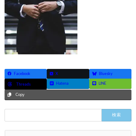
Facebook
X
Bluesky
Hatena
LINE
Threads
Copy
検
索: