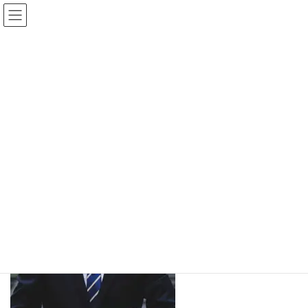
コ
ナ
ン
ビ
テ
ゲ
ン
ー
ツ
シ
へ
ョ
メディア
ス
ン
キ
に
ッ
移
プ
動
HOME
sample-img15
sample-img15
sample-img15
最
2021-04-20
2021-04-20
hiroki atogami
終
更
新
日
時
: